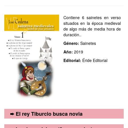
Contiene 6 sainetes en verso
situados en la época medieval
de algo más de media hora de
duración..
Género:
Sainetes
Año:
2019
Editorial:
Éride Editorial
➨ El rey Tiburcio busca novia
Sainete en verso situado en la época medieval. Un rey,