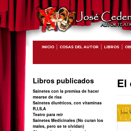
INICIO
COSAS DEL AUTOR
LIBROS
OB
El
Libros publicados
Sainetes con la premisa de hacer
mearse de risa
Sainetes diuréticos, con vitaminas
R,I,S,A
Teatro para reír
Sainetes Medicinales (No curan los
males, pero se te olvidan)