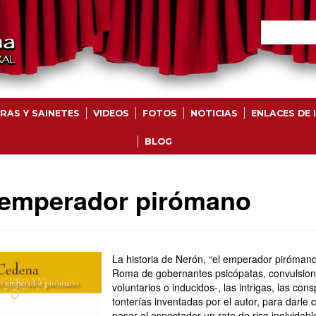
RAS Y SAINETES
VIDEOS
FOTOS
NOTICIAS
ENLACES DE 
BLOG
 emperador pirómano
La historia de Nerón, “el emperador pirómano
Roma de gobernantes psicópatas, convulsiona
voluntarios o inducidos-, las intrigas, las co
tonterías inventadas por el autor, para darle
pasar al espectador un rato de risa inolvidabl