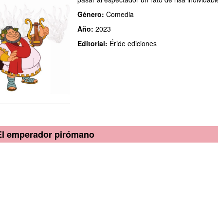
Género:
Comedia
Año:
2023
Editorial:
Éride ediciones
El emperador pirómano
odia de una Roma de gobernantes psicópatas, convulsionada por 
ntarios o inducidos-, las intrigas, las conspiraciones… Una mezcl
el autor, para darle comicidad a una obra que solo pretende eso: 
vidable.
énero:
Comedia
ño:
2023