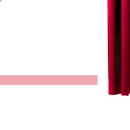
los envenenamientos, los suicidios -
a de realidad histórica y tonterías inventadas
hacer pasar al espectador un rato de risa