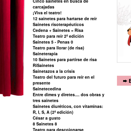
Cinco sainetes en busca de
carcajadas
¡Viva el teatro!
12 sainetes para hartarse de reír
Sainetes risoterapéuticos
Cedena + Sainetes = Risa
Teatro para reír 2ª edición
Sainetes 5 - Penas 0
Teatro para llorar (de risa)
Saineterapia
10 Sainetes para partirse de risa
RiSainetes
Sainetazos a la crisis
Teatro del futuro para reír en el
➨ 
presente
Sainetecedina
Entre dimes y diretes.... dos obras y
Par
tres sainetes
volu
Sainetes diuréticos, con vitaminas:
por 
R, I, S, A (2ª edición)
inol
César a gusto
• G
8 Sainetes 8
Teatro para descojonarse
• A