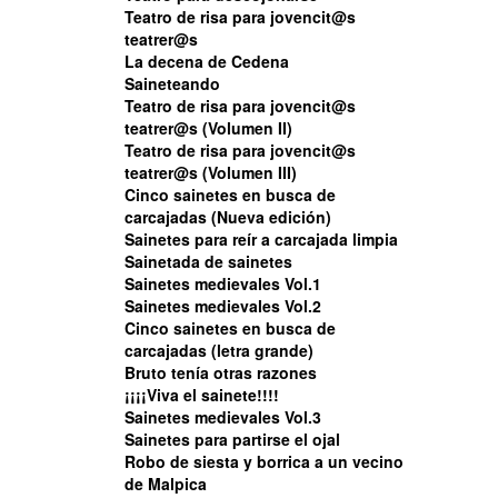
Teatro de risa para jovencit@s
• P
teatrer@s
La decena de Cedena
• D
Saineteando
• L
Teatro de risa para jovencit@s
teatrer@s (Volumen II)
➨ E
Teatro de risa para jovencit@s
teatrer@s (Volumen III)
Cinco sainetes en busca de
carcajadas (Nueva edición)
Sainetes para reír a carcajada limpia
Sainetada de sainetes
Sainetes medievales Vol.1
Sainetes medievales Vol.2
Cinco sainetes en busca de
carcajadas (letra grande)
Bruto tenía otras razones
¡¡¡¡Viva el sainete!!!!
Sainetes medievales Vol.3
Sainetes para partirse el ojal
Robo de siesta y borrica a un vecino
de Malpica