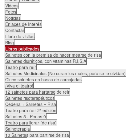
Videos
Fotos
Noticias
Enlaces de Interés
Contactar
Libro de visitas
Blog
Libros publicados
Sainetes con la premisa de hacer mearse de risa
Sainetes diuréticos, con vitaminas R,I,S,A
Teatro para reír
Sainetes Medicinales (No curan los males, pero se te olvidan)
Cinco sainetes en busca de carcajadas
¡Viva el teatro!
12 sainetes para hartarse de reír
Sainetes risoterapéuticos
Cedena + Sainetes = Risa
Teatro para reír 2ª edición
Sainetes 5 - Penas 0
Teatro para llorar (de risa)
Saineterapia
10 Sainetes para partirse de risa