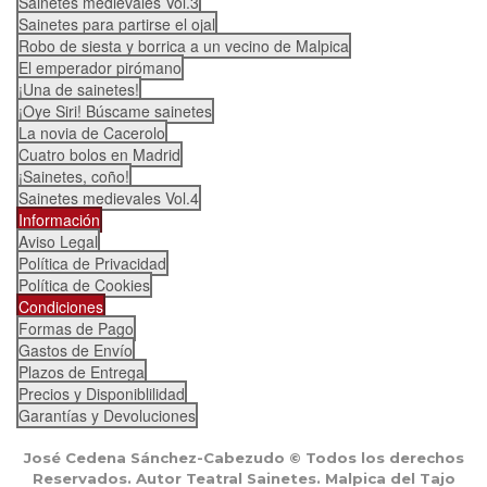
Sainetes medievales Vol.3
Sainetes para partirse el ojal
Robo de siesta y borrica a un vecino de Malpica
El emperador pirómano
¡Una de sainetes!
¡Oye Siri! Búscame sainetes
La novia de Cacerolo
Cuatro bolos en Madrid
¡Sainetes, coño!
Sainetes medievales Vol.4
Información
Aviso Legal
Política de Privacidad
Política de Cookies
Condiciones
Formas de Pago
Gastos de Envío
Plazos de Entrega
Precios y Disponiblilidad
Garantías y Devoluciones
José Cedena Sánchez-Cabezudo © Todos los derechos
Reservados. Autor Teatral Sainetes. Malpica del Tajo