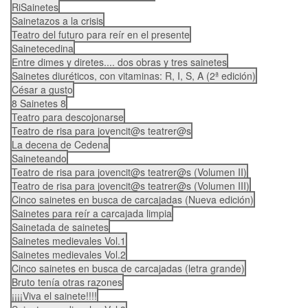
RiSainetes
Sainetazos a la crisis
Teatro del futuro para reír en el presente
Sainetecedina
Entre dimes y diretes.... dos obras y tres sainetes
Sainetes diuréticos, con vitaminas: R, I, S, A (2ª edición)
César a gusto
8 Sainetes 8
Teatro para descojonarse
Teatro de risa para jovencit@s teatrer@s
La decena de Cedena
Saineteando
Teatro de risa para jovencit@s teatrer@s (Volumen II)
Teatro de risa para jovencit@s teatrer@s (Volumen III)
Cinco sainetes en busca de carcajadas (Nueva edición)
Sainetes para reír a carcajada limpia
Sainetada de sainetes
Sainetes medievales Vol.1
Sainetes medievales Vol.2
Cinco sainetes en busca de carcajadas (letra grande)
Bruto tenía otras razones
¡¡¡¡Viva el sainete!!!!