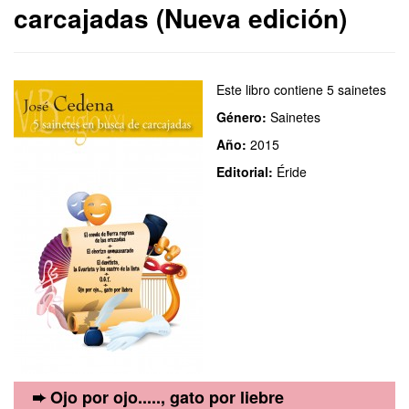
carcajadas (Nueva edición)
Este libro contiene 5 sainetes
Género:
Sainetes
Año:
2015
Editorial:
Éride
➨ Ojo por ojo....., gato por liebre