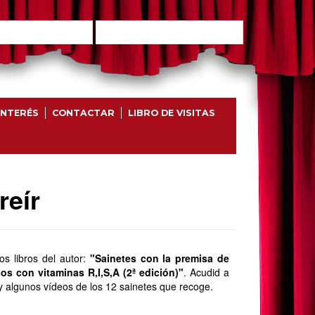
INTERÉS
CONTACTAR
LIBRO DE VISITAS
reír
s libros del autor:
"Sainetes con la premisa de
cos con vitaminas R,I,S,A (2ª edición)"
. Acudid a
 y algunos vídeos de los 12 sainetes que recoge.