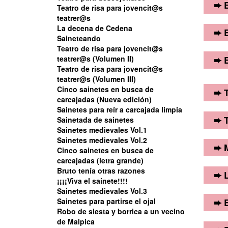
Cons
➨ E
Teatro de risa para jovencit@s
• G
• P
• G
teatrer@s
• A
La decena de Cedena
• D
Lind
➨ E
• A
Saineteando
amig
• P
• L
• P
Teatro de risa para jovencit@s
desc
jov
• D
Sain
teatrer@s (Volumen II)
➨ E
es e
• D
tene
Teatro de risa para jovencit@s
• L
• G
muy 
• L
teatrer@s (Volumen III)
Vol.
La 
par
Cinco sainetes en busca de
• A
➨ T
• G
un "
carcajadas (Nueva edición)
ello
• P
• A
Sainetes para reír a carcajada limpia
(Pue
➨ T
Sainetada de sainetes
• G
• D
• P
imag
Sainetes medievales Vol.1
• A
• L
que 
• D
Sainetes medievales Vol.2
No e
➨ M
solo
Cinco sainetes en busca de
• P
• L
quie
uste
carcajadas (letra grande)
solo
• D
le i
"Tea
Bruto tenía otras razones
Un c
➨ L
• G
¡¡¡¡Viva el sainete!!!!
• L
• G
• G
Sainetes medievales Vol.3
• A
• A
En c
Sainetes para partirse el ojal
➨ E
• A
• P
Robo de siesta y borrica a un vecino
• P
• G
• P
de Malpica
• D
Es l