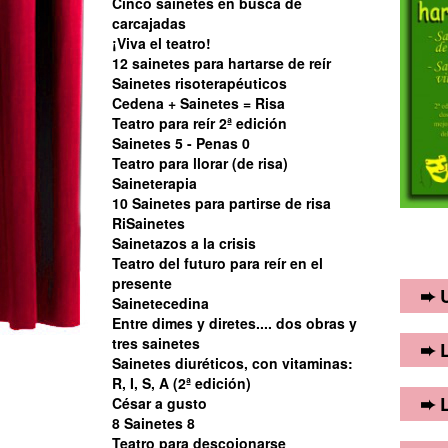
Cinco sainetes en busca de
carcajadas
¡Viva el teatro!
12 sainetes para hartarse de reír
Sainetes risoterapéuticos
Cedena + Sainetes = Risa
Teatro para reír 2ª edición
Sainetes 5 - Penas 0
Teatro para llorar (de risa)
Saineterapia
10 Sainetes para partirse de risa
RiSainetes
Sainetazos a la crisis
Teatro del futuro para reír en el
presente
➨ U
Sainetecedina
Entre dimes y diretes.... dos obras y
tres sainetes
En u
➨ L
Sainetes diuréticos, con vitaminas:
"pel
R, I, S, A (2ª edición)
pued
Sain
➨ L
César a gusto
• G
que 
8 Sainetes 8
est
Teatro para descojonarse
• A