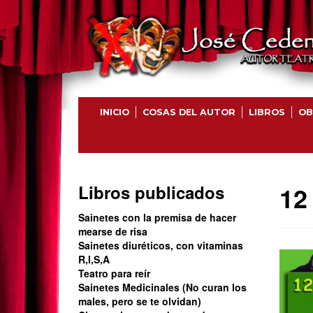
INICIO
COSAS DEL AUTOR
LIBROS
OB
12
Libros publicados
Sainetes con la premisa de hacer
mearse de risa
Sainetes diuréticos, con vitaminas
R,I,S,A
Teatro para reír
Sainetes Medicinales (No curan los
males, pero se te olvidan)