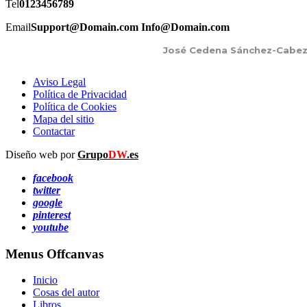
Tel
0123456789
Email
Support@Domain.com Info@Domain.com
José Cedena Sánchez-Cabezud
Aviso Legal
Política de Privacidad
Política de Cookies
Mapa del sitio
Contactar
Diseño web por
Grupo
DW
.es
facebook
twitter
google
pinterest
youtube
Menus Offcanvas
Inicio
Cosas del autor
Libros