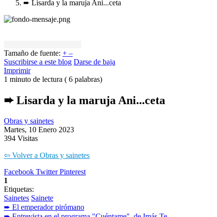
➨ Lisarda y la maruja Ani...ceta
Tamaño de fuente:
+
–
Suscribirse a este blog
Darse de baja
Imprimir
1 minuto de lectura
( 6 palabras)
➨ Lisarda y la maruja Ani...ceta
Obras y sainetes
Martes, 10 Enero 2023
394 Visitas
⇦ Volver a Obras y sainetes
Facebook
Twitter
Pinterest
1
Etiquetas:
Sainetes
Sainete
➨ El emperador pirómano
➨ Entrevista en el programa "Cuéntame", de Imás Te...