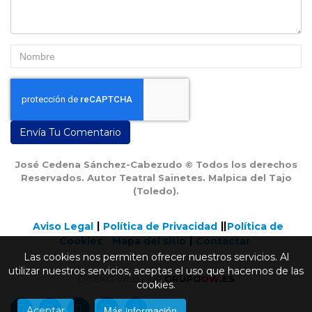
Envía Tu Comentario
José Cedena Sánchez-Cabezudo © Todos los derechos
Reservados. Autor Teatral Sainetes. Malpica del Tajo
(Toledo).
Aviso Legal
Política de Privacidad
Política de
Cookies
Mapa del sitio
Contactar
Las cookies nos permiten ofrecer nuestros servicios. Al
utilizar nuestros servicios, aceptas el uso que hacemos de las
DISEÑO WEB POR
GRUPO
DW
.ES
cookies.
Más información
Aceptar