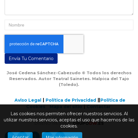
Envía Tu Comentario
José Cedena Sánchez-Cabezudo © Todos los derechos
Reservados. Autor Teatral Sainetes. Malpica del Tajo
(Toledo).
Aviso Legal
Política de Privacidad
Política de
Cookies
Mapa del sitio
Contactar
Las cookies nos permiten ofrecer nuestros servicios. Al
utilizar nuestros servicios, aceptas el uso que hacemos de las
DISEÑO WEB POR
GRUPO
DW
.ES
cookies.
Más información
Aceptar